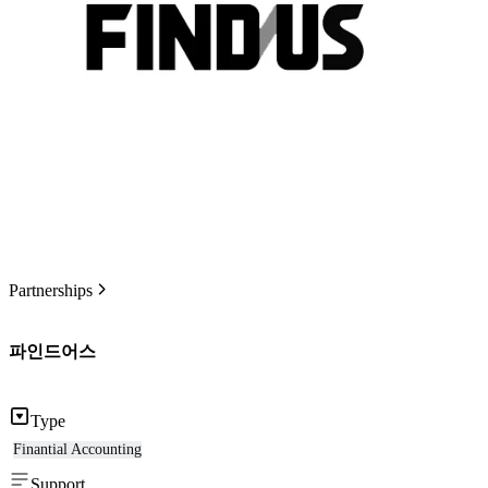
Partnerships
파인드어스
Type
Finantial Accounting
Support