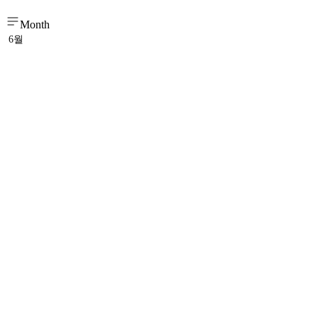
Month
6월