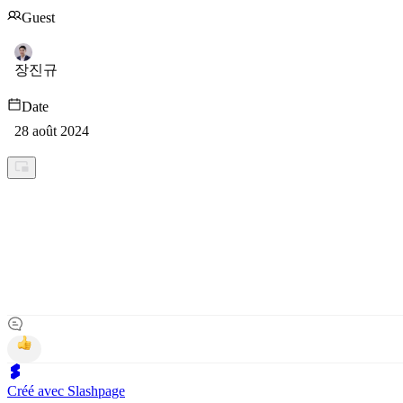
Guest
장진규
Date
28 août 2024
Créé avec Slashpage