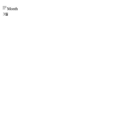
Month
3월