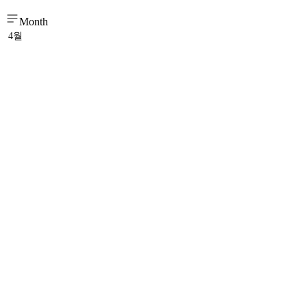
Month
4월