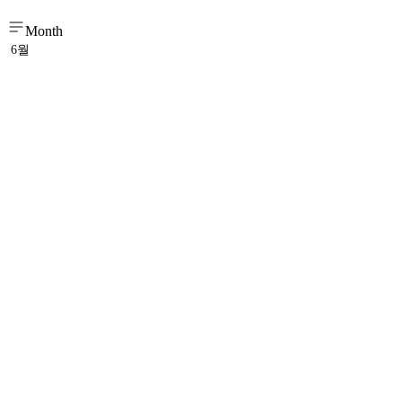
Month
6월