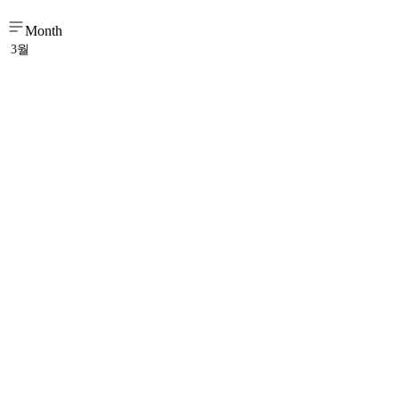
Month
3월