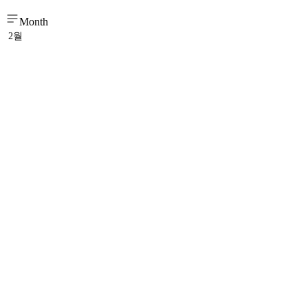
Month
2월