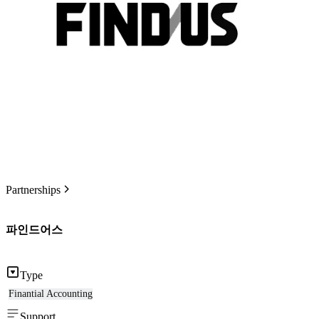
Partnerships
파인드어스
Type
Finantial Accounting
Support