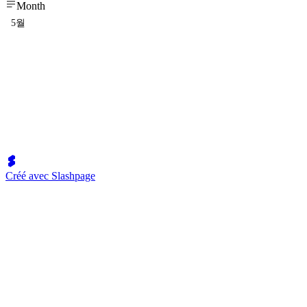
Month
5월
Créé avec Slashpage