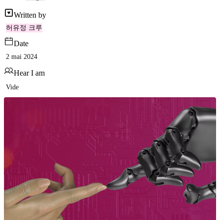
Written by
허유정 크루
Date
2 mai 2024
Hear I am
Vide