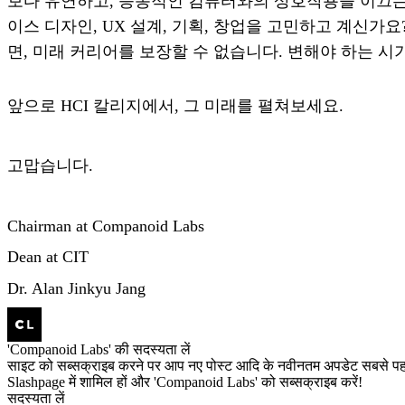
보다 유연하고, 능동적인 컴퓨터와의 상호작용을 이끄
이스 디자인, UX 설계, 기획, 창업을 고민하고 계신가
면, 미래 커리어를 보장할 수 없습니다. 변해야 하는 시
앞으로 HCI 칼리지에서, 그 미래를 펼쳐보세요.
고맙습니다.
Chairman at Companoid Labs
Dean at CIT
Dr. Alan Jinkyu Jang
'Companoid Labs' की सदस्यता लें
साइट को सब्सक्राइब करने पर आप नए पोस्ट आदि के नवीनतम अपडेट सबसे पहले
Slashpage में शामिल हों और 'Companoid Labs' को सब्सक्राइब करें!
सदस्यता लें