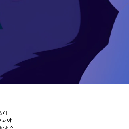
 있어
보돼야
메타버스