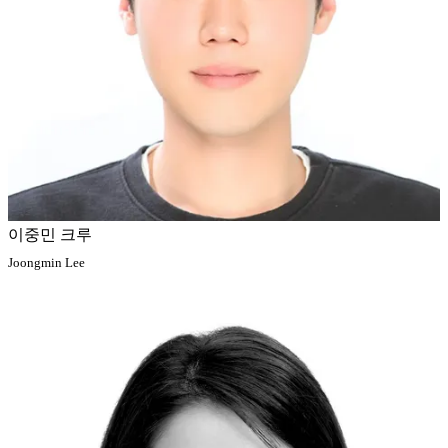
이중민 크루
Joongmin Lee