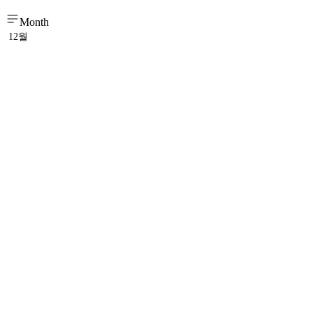
Month
12월