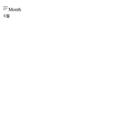
Month
6월