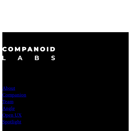
About
Companion
Team
Angle
Open UX
Spotlight